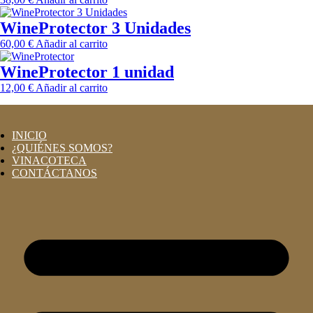
WineProtector 3 Unidades
60,00
€
Añadir al carrito
WineProtector 1 unidad
12,00
€
Añadir al carrito
INICIO
¿QUIÉNES SOMOS?
VINACOTECA
CONTÁCTANOS