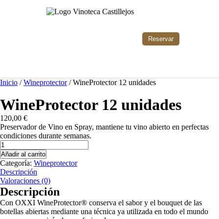
Reservar
Ir
Inicio
/
Wineprotector
/ WineProtector 12 unidades
al
contenido
WineProtector 12 unidades
120,00
€
Preservador de Vino en Spray, mantiene tu vino abierto en perfectas
condiciones durante semanas.
WineProtector
12
Añadir al carrito
unidades
Categoría:
Wineprotector
cantidad
Descripción
Valoraciones (0)
Descripción
Con OXXI WineProtector® conserva el sabor y el bouquet de las
botellas abiertas mediante una técnica ya utilizada en todo el mundo